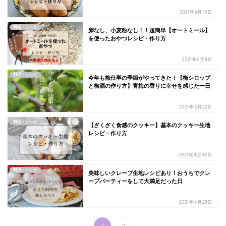
2021年6月10日
料理・レシピ
卵なし、小麦粉なし！！超簡単【オートミール】
を使ったおやつレシピ・作り方
2021年6月8日
料理・レシピ
今年も梅仕事の季節がやってきた！【梅シロップ
と梅酒の作り方】青梅の香りに幸せを感じた一日
2021年5月22日
料理・レシピ
【ざくざく食感のクッキー】基本のクッキー生地
レシピ・作り方
2021年4月30日
料理・レシピ
美味しいクレープ生地レシピあり！おうちでクレ
ープパーティーをして大満足だった日
2021年4月28日
1
2