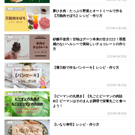
料理・レシピ
豚ひき肉・たっぷり野菜とオートミールで作る
【万能肉そぼろ】レシピ・作り方
2021年10月18日
料理・レシピ
砂糖不使用！甘味はデーツ本来の甘さだけ！罪悪
感のないヘルシーで美味しいチョコレートの作り
方
2021年9月30日
料理・レシピ
【薄力粉で作るパンケーキ】レシピ・作り方
2021年7月23日
料理・レシピ
【ピーマンの丸焼き】【丸ごとピーマンの肉詰
め】ピーマンはそのまんま調理で栄養丸ごと食べ
よう！
2021年6月28日
料理・レシピ
【いなり寿司】レシピ・作り方