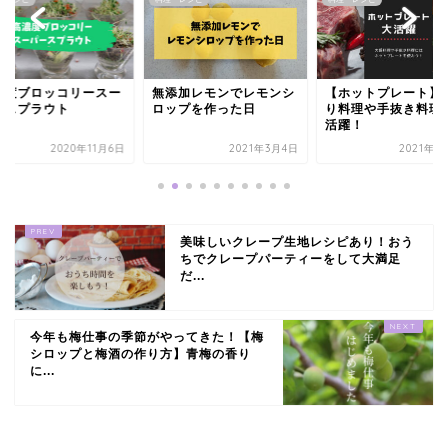
添加レモンでレモンシ
【ホットプレート】大盛
【いなり寿司】レシ
ップを作った日
り料理や手抜き料理に大
作り方
活躍！
2021年3月4日
2021年1月11日
2021年6
美味しいクレープ生地レシピあり！おう
ちでクレープパーティーをして大満足
だ...
今年も梅仕事の季節がやってきた！【梅
シロップと梅酒の作り方】青梅の香り
に...