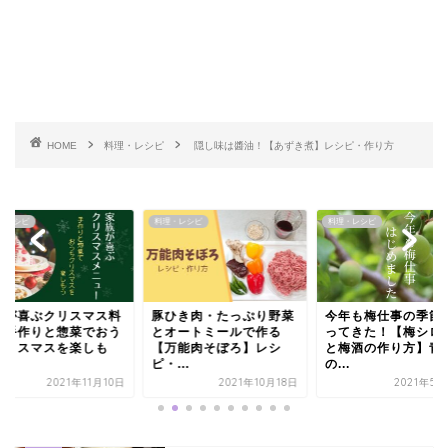
HOME
料理・レシピ
隠し味は醬油！【あずき煮】レシピ・作り方
・レシピ
料理・レシピ
料理・レシピ
族が喜ぶクリスマス料
豚ひき肉・たっぷり野菜
今年も梅仕事の季節
。手作りと惣菜でおう
とオートミールで作る
ってきた！【梅シロ
クリスマスを楽しも
【万能肉そぼろ】レシ
と梅酒の作り方】青
.
ピ・...
の...
2021年11月10日
2021年10月18日
2021年5月