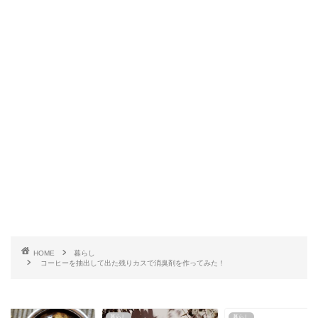
HOME
暮らし
コーヒーを抽出して出た残りカスで消臭剤を作ってみた！
し
暮らし
暮らし