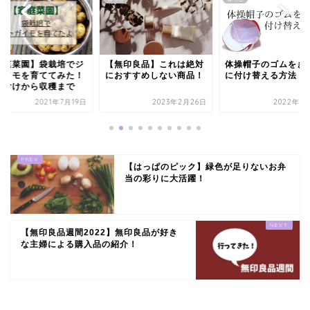
家庭菜園】袋栽培でジ
【無印良品】これは絶対
体操帽子のゴムをき
ガイモを育ててみた！
におすすめしない商品！
に付け替える方法
え付けから収穫まで
2021年7月19日
2023年2月26日
2022年1
【はっぱのピック】緑色が足りないお弁
当の彩りに大活躍！
【無印良品週間2022】無印良品が好き
な主婦による購入品の紹介！