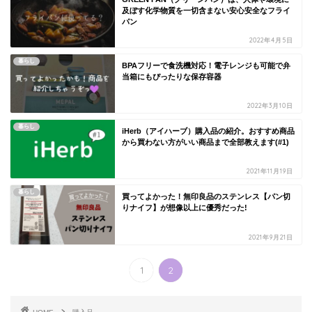
及ぼす化学物質を一切含まない安心安全なフライ
パン
2022年4月5日
暮らし
BPAフリーで食洗機対応！電子レンジも可能で弁
当箱にもぴったりな保存容器
2022年3月10日
暮らし
iHerb（アイハーブ）購入品の紹介。おすすめ商品
から買わない方がいい商品まで全部教えます(#1)
2021年11月19日
暮らし
買ってよかった！無印良品のステンレス【パン切
りナイフ】が想像以上に優秀だった!
2021年9月21日
1
2