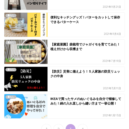
2021年9月21日
暮らし
便利なキッチングッズ！バターをカットして保存
できるバターケース
2021年9月6日
暮らし
【家庭菜園】袋栽培でジャガイモを育ててみた！
植え付けから収穫まで
2021年7月19日
暮らし
【防災】災害に備えよう！５人家族の防災リュッ
クの中身
2021年3月11日
暮らし
IKEAで買ったサメのぬいぐるみを自分で補修して
みた！綿の入れ直しから縫い方まで一挙公開！
2021年1月15日
1
2
3
4