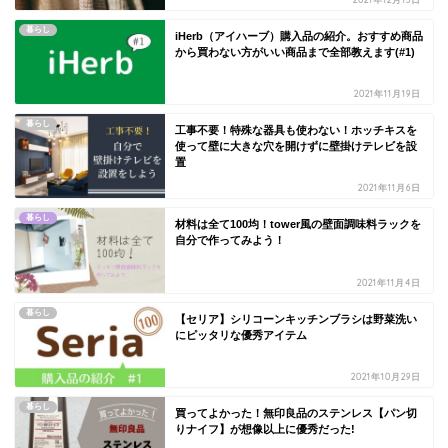
暮らし
iHerb（アイハーブ）購入品の紹介。おすすめ商品
から買わない方がいい商品まで全部教えます(#1)
2021年11月19日
暮らし
工事不要！特殊な器具も使わない！ホッチキスを
使って壁に大きな穴を開けずに壁掛けテレビを設
置
2021年11月6日
暮らし
材料は全て100均！tower風の壁面調味料ラックを
自分で作ってみよう！
2021年11月4日
暮らし
【セリア】シリコーンキッチンブラシは野菜洗い
にピッタリな優秀アイテム
2021年10月29日
暮らし
買ってよかった！無印良品のステンレス【パン切
りナイフ】が想像以上に優秀だった!